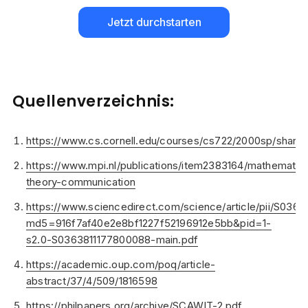
Jetzt durchstarten
Quellenverzeichnis:
https://www.cs.cornell.edu/courses/cs722/2000sp/shann
https://www.mpi.nl/publications/item2383164/mathematica
theory-communication
https://www.sciencedirect.com/science/article/pii/S036
md5=916f7af40e2e8bf1227f52196912e5bb&pid=1-
s2.0-S0363811177800088-main.pdf
https://academic.oup.com/poq/article-
abstract/37/4/509/1816598
https://philpapers.org/archive/SCAWIT-2.pdf