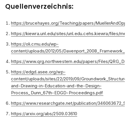
Quellenverzeichnis:
https://brucehayes.org/Teaching/papers/MuellerAndOp
https://kiewra.unl.edu/sites/unl.edu.cehs.kiewra/file
https://oli.cmu.edu/wp-
content/uploads/2012/05/Davenport_2008_Framework_For
https://www.qrg.northwestern.edu/papers/Files/QRG_Dis
https://edgd.asee.org/wp-
content/uploads/sites/22/2019/09/Groundwork_Structures
and-Drawing-in-Education-and-the-Design-
Process_Dunn_67th-EDGD-Proceedings.pdf
https://www.researchgate.net/publication/346063672_Sr
https://arxiv.org/abs/2509.03610