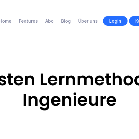
Home
Features
Abo
Blog
Über uns
Login
K
sten Lernmetho
Ingenieure