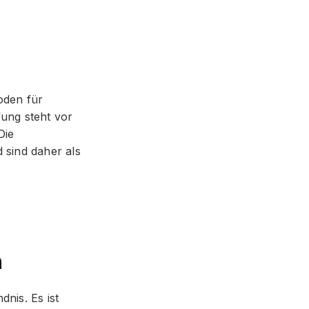
oden für
fung steht vor
Die
 sind daher als
n
nis. Es ist