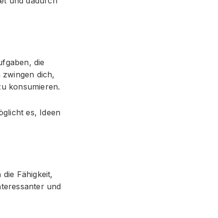
det und dadurch
ufgaben, die
 zwingen dich,
 zu konsumieren.
glicht es, Ideen
die Fähigkeit,
teressanter und