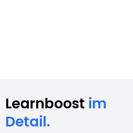
Christian, Lehramt
"Learnboost ist ein genialer Vorteil, so
konnte ich in letzter Minute bestehen.
Einfach machen!"
Jetzt durchstarten
Learnboost
im
Detail.