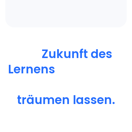
Die
Zukunft des
Lernens
ist hier, mit
Funktionen, die dich
träumen lassen.
Willkommen im intuitiven, KI
gestützten Lernen über das volle