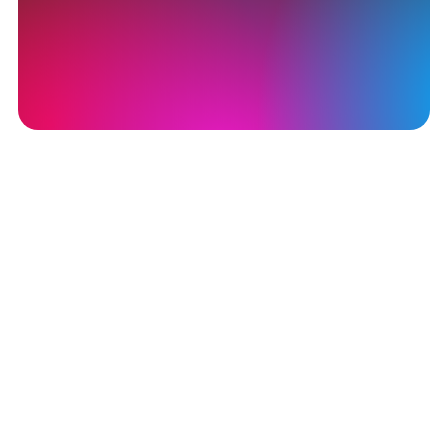
Teste komplett
kostenfrei - alles.
Nutze alle Funktionen zu Beginn
kostenfrei und teste dich komplett
durch. Die ersten 1000 Wörter jedes
Dokumentes sind for free. Es gibt
keine Verpflichtungen.