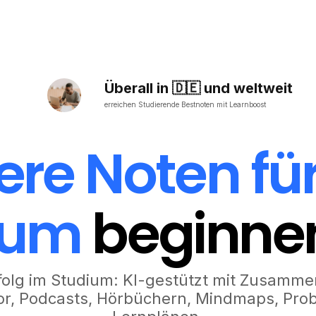
Überall in 🇩🇪 und weltweit
erreichen Studierende Bestnoten mit Learnboost
ere Noten für
ium
beginnen
folg im Studium: KI-gestützt mit Zusamm
tor, Podcasts, Hörbüchern, Mindmaps, Pro