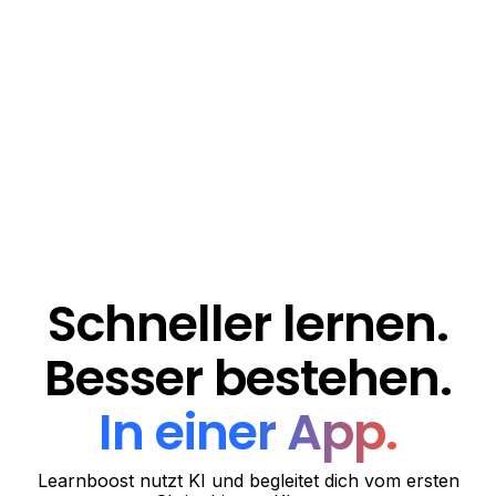
1.400 +
92 %
73 %
Studiengänge
schreiben
haben weniger
und
bessere Noten
Lernstress
Fachrichtungen
Schneller lernen.
Besser bestehen.
In einer App.
Learnboost nutzt KI und begleitet dich vom ersten