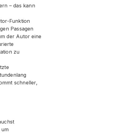
ern – das kann
utor-Funktion
rigen Passagen
rum der Autor eine
rierte
tation zu
tzte
stundenlang
ommt schneller,
auchst
n um