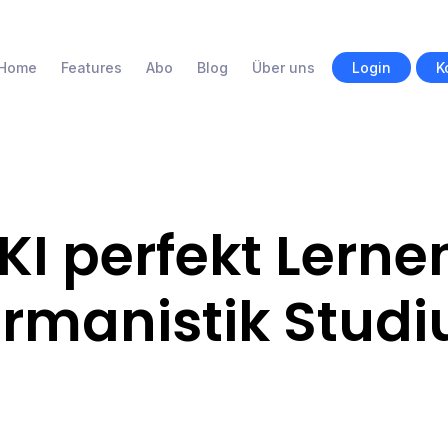
Home
Features
Abo
Blog
Über uns
Login
K
 KI perfekt Lerne
rmanistik Stud