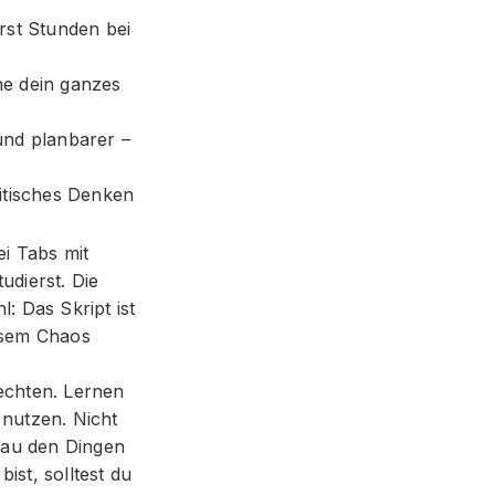
arst Stunden bei
ne dein ganzes
und planbarer –
ritisches Denken
ei Tabs mit
udierst. Die
: Das Skript ist
iesem Chaos
fechten. Lernen
 nutzen. Nicht
nau den Dingen
ist, solltest du