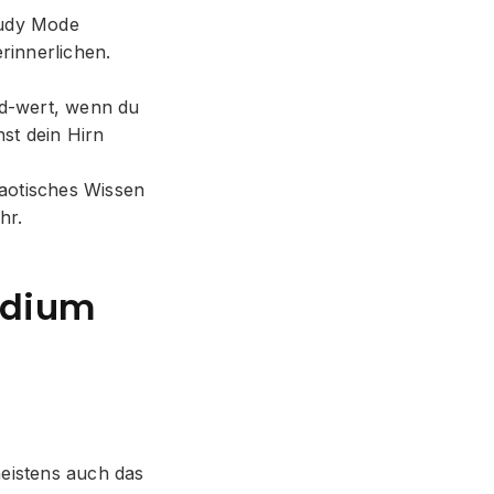
Study Mode
rinnerlichen.
ld-wert, wenn du
st dein Hirn
haotisches Wissen
hr.
tudium
meistens auch das