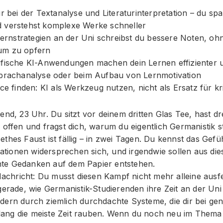
ir bei der Textanalyse und Literaturinterpretation – du sp
 verstehst komplexe Werke schneller
 Lernstrategien an der Uni schreibst du bessere Noten, oh
um zu opfern
ifische KI-Anwendungen machen dein Lernen effizienter 
Sprachanalyse oder beim Aufbau von Lernmotivation
nce finden: KI als Werkzeug nutzen, nicht als Ersatz für k
end, 23 Uhr. Du sitzt vor deinem dritten Glas Tee, hast dr
 offen und fragst dich, warum du eigentlich Germanistik st
thes Faust ist fällig – in zwei Tagen. Du kennst das Gefühl
etationen widersprechen sich, und irgendwie sollen aus d
gente Gedanken auf dem Papier entstehen.
 Nachricht: Du musst diesen Kampf nicht mehr alleine aus
gerade, wie Germanistik-Studierenden ihre Zeit an der Uni
dern durch ziemlich durchdachte Systeme, die dir bei ge
islang die meiste Zeit rauben. Wenn du noch neu im Thema b