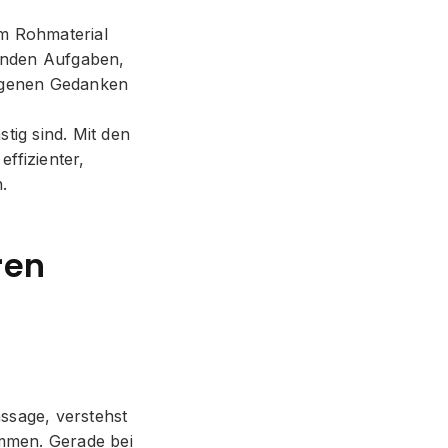
om Rohmaterial
senden Aufgaben,
 eigenen Gedanken
stig sind. Mit den
effizienter,
.
ren
assage, verstehst
ommen. Gerade bei