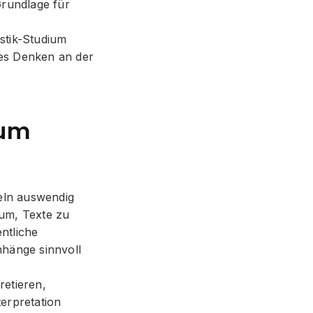
Grundlage für
stik-Studium
hes Denken an der
ium
meln auswendig
um, Texte zu
ntliche
nhänge sinnvoll
retieren,
terpretation