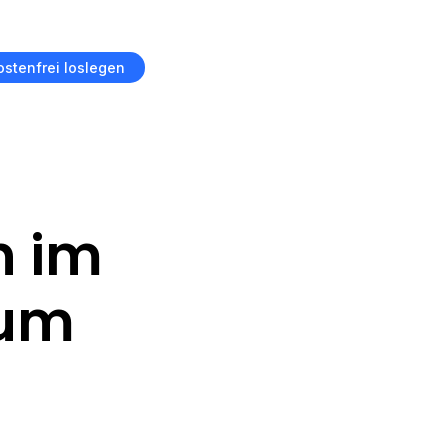
ostenfrei loslegen
n im
ium