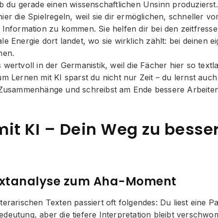
ob du gerade einen wissenschaftlichen Unsinn produzierst.
ier die Spielregeln, weil sie dir ermöglichen, schneller v
n Information zu kommen. Sie helfen dir bei den zeitfres
le Energie dort landet, wo sie wirklich zählt: bei deinen
nen.
wertvoll in der Germanistik, weil die Fächer hier so textla
um Lernen mit KI sparst du nicht nur Zeit – du lernst auch 
e Zusammenhänge und schreibst am Ende bessere Arbeiten
mit KI – Dein Weg zu besse
extanalyse zum Aha-Moment
terarischen Texten passiert oft folgendes: Du liest eine P
edeutung, aber die tiefere Interpretation bleibt verschw