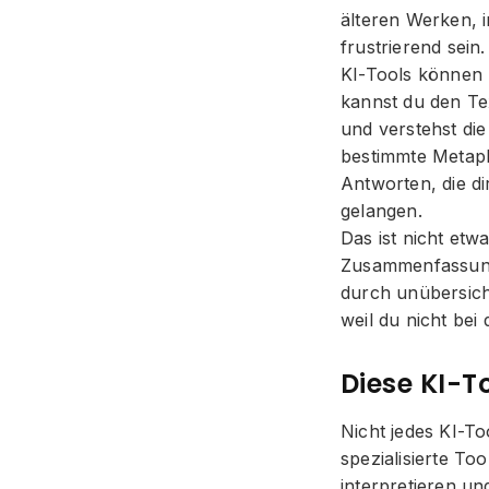
älteren Werken, 
frustrierend sein.
KI-Tools können h
kannst du den Te
und verstehst die
bestimmte Metaph
Antworten, die di
gelangen.
Das ist nicht etw
Zusammenfassunge
durch unübersich
weil du nicht bei
Diese KI-T
Nicht jedes KI-To
spezialisierte To
interpretieren un