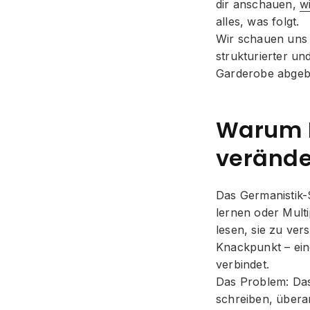
dir anschauen,
w
alles, was folgt.
Wir schauen uns 
strukturierter un
Garderobe abgeb
Warum K
verände
Das Germanistik-
lernen oder Mult
lesen, sie zu ve
Knackpunkt – ein
verbindet.
Das Problem: Das 
schreiben, überar