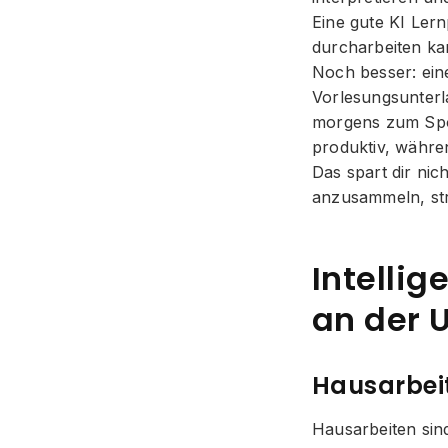
Eine gute KI Lern
durcharbeiten kan
Noch besser: ein
Vorlesungsunterl
morgens zum Spor
produktiv, währe
Das spart dir nic
anzusammeln, stru
Intellig
an der 
Hausarbeit
Hausarbeiten sin