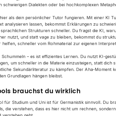
in schwierigen Dialekten oder bei hochkomplexen Metaph
ier als dein persönlicher Tutor fungieren. Mit einer KI T
xt analysieren lassen, bekommst Erklärungen zu schwie
 sprachlichen Strukturen schneller. Du fragst die KI, wa
er nutzt, und statt vage zu bleiben, bekommst du struktu
r helfen, schneller vom Rohmaterial zur eigenen Interpre
a Schummeln – es ist effizientes Lernen. Du nutzt KI-gestü
n, um schneller in die Materie einzusteigen, statt dich 
tliche Sekundärliteratur zu kämpfen. Der Aha-Moment k
 den Grundlagen hängen bleibst.
ools brauchst du wirklich
ol für Studium und Uni ist für Germanistik sinnvoll. Du br
ols, die verstehen, dass es hier nicht um rechnen, sonder
d verstehen geht.