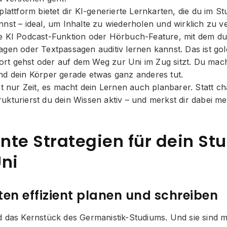
plattform bietet dir KI-generierte Lernkarten, die du im 
nst – ideal, um Inhalte zu wiederholen und wirklich zu ve
e KI Podcast-Funktion oder Hörbuch-Feature, mit dem du
agen oder Textpassagen auditiv lernen kannst. Das ist go
t gehst oder auf dem Weg zur Uni im Zug sitzt. Du mach
nd dein Körper gerade etwas ganz anderes tut.
ht nur Zeit, es macht dein Lernen auch planbarer. Statt c
kturierst du dein Wissen aktiv – und merkst dir dabei me
ente Strategien für dein S
Uni
en effizient planen und schreiben
d das Kernstück des Germanistik-Studiums. Und sie sind 