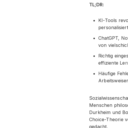
TL;DR:
KI-Tools revo
personalisie
ChatGPT, Not
von vielschic
Richtig einge
effiziente Le
Häufige Fehl
Arbeitsweise
Sozialwissenschaf
Menschen philoso
Durkheim und Bour
Choice-Theorie v
gedacht.