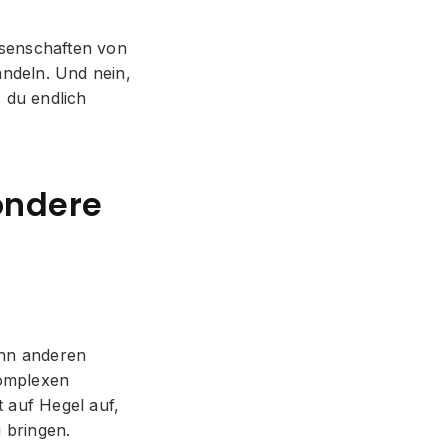
ssenschaften von
andeln. Und nein,
 du endlich
ondere
zehn anderen
komplexen
 auf Hegel auf,
 bringen.