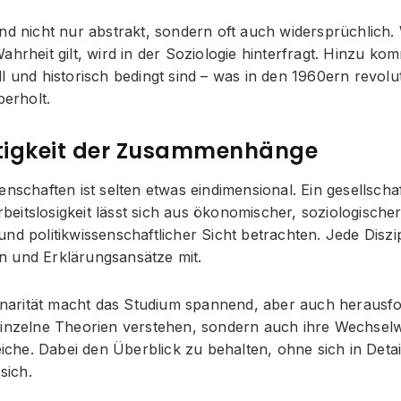
nd nicht nur abstrakt, sondern oft auch widersprüchlich.
ahrheit gilt, wird in der Soziologie hinterfragt. Hinzu kom
l und historisch bedingt sind – was in den 1960ern revolu
berholt.
htigkeit der Zusammenhänge
enschaften ist selten etwas eindimensional. Ein gesellschaf
itslosigkeit lässt sich aus ökonomischer, soziologischer
nd politikwissenschaftlicher Sicht betrachten. Jede Diszip
 und Erklärungsansätze mit.
plinarität macht das Studium spannend, aber auch herausf
einzelne Theorien verstehen, sondern auch ihre Wechsel
he. Dabei den Überblick zu behalten, ohne sich in Detail
 sich.