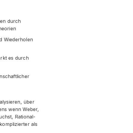
ten durch
heorien
nd Wiederholen
ärkt es durch
nschaftlicher
alysieren, über
stens wenn Weber,
chst, Rational-
omplizierter als