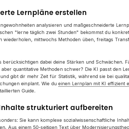
ierte Lernpläne erstellen
rngewohnheiten analysieren und maßgeschneiderte Lernpl
rischen "lerne täglich zwei Stunden" bekommst du konkr
 wiederholen, mittwochs Methoden üben, freitags Trans
berücksichtigen dabei deine Stärken und Schwächen. Fällt
, aber quantitative Methoden schwer? Die KI passt den Le
nd gibt dir mehr Zeit für Statistik, während sie bei quali
schungen einplant. Wie du
einen Lernplan mit KI effizient e
aillierten Guide.
nhalte strukturiert aufbereiten
sonders: Sie kann komplexe sozialwissenschaftliche Inhalt
n. Aus einem 50-seitigen Text über Modernisierungstheor