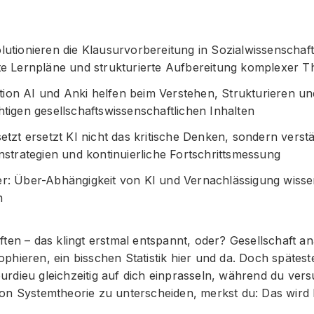
lutionieren die Klausurvorbereitung in Sozialwissenschaf
rte Lernpläne und strukturierte Aufbereitung komplexer T
ion AI und Anki helfen beim Verstehen, Strukturieren u
htigen gesellschaftswissenschaftlichen Inhalten
setzt ersetzt KI nicht das kritische Denken, sondern verst
rnstrategien und kontinuierliche Fortschrittsmessung
er: Über-Abhängigkeit von KI und Vernachlässigung wisse
n
ten – das klingt erstmal entspannt, oder? Gesellschaft an
phieren, ein bisschen Statistik hier und da. Doch späte
dieu gleichzeitig auf dich einprasseln, während du versu
on Systemtheorie zu unterscheiden, merkst du: Das wird k