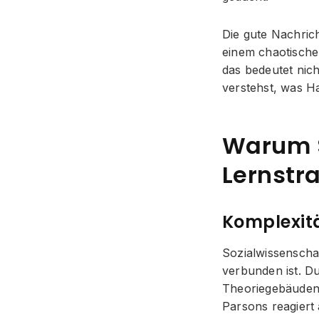
Die gute Nachrich
einem chaotische
das bedeutet nic
verstehst, was Ha
Warum S
Lernstr
Komplexitä
Sozialwissenschaf
verbunden ist. D
Theoriegebäuden,
Parsons reagiert 