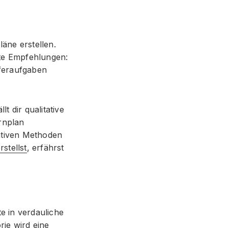
äne erstellen.
ete Empfehlungen:
feraufgaben
 dir qualitative
rnplan
tativen Methoden
rstellst
, erfährst
e in verdauliche
ie wird eine