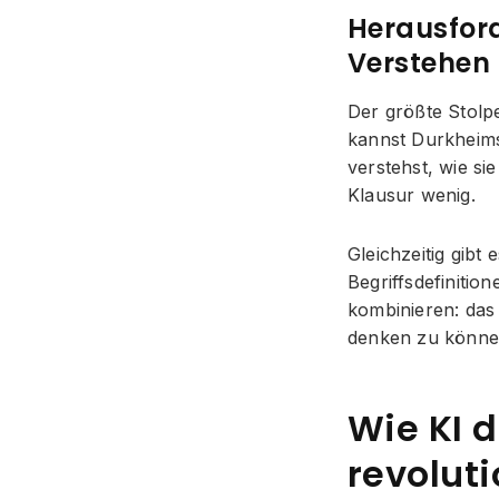
Herausfor
Verstehen
Der größte Stolpe
kannst Durkheims
verstehst, wie si
Klausur wenig.
Gleichzeitig gibt
Begriffsdefinitio
kombinieren: das
denken zu könne
Wie KI 
revoluti