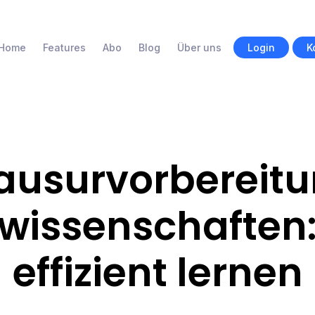
Home
Features
Abo
Blog
Über uns
Login
K
ausurvorbereit
wissenschaften: 
effizient lernen