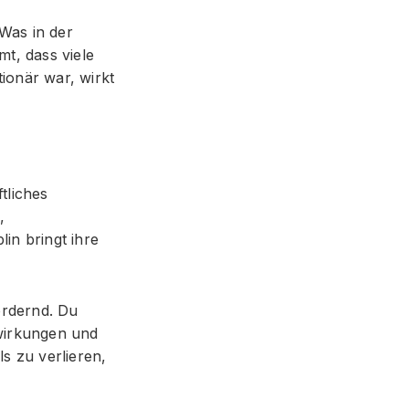
 Was in der
mt, dass viele
tionär war, wirkt
tliches
,
lin bringt ihre
ordernd. Du
wirkungen und
s zu verlieren,