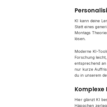
Personalis
KI kann deine Le
Statt eines gene
Montags Theorien
lösen.
Moderne KI-Tools 
Forschung leicht
entsprechend an u
nur kurze Auffri
du in unserem det
Komplexe I
Hier glänzt KI be
Häppchen zerlege