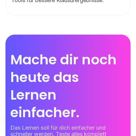
Tools für bessere Klausurergebnisse.
Mache dir noch
heute das
Lernen
einfacher.
Das Lernen soll für dich einfacher und
schneller werden. Teste alles komplett