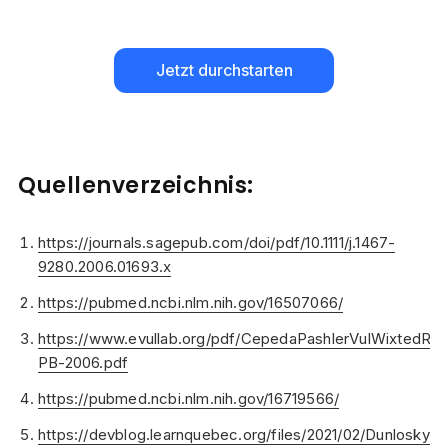
Jetzt durchstarten
Quellenverzeichnis:
https://journals.sagepub.com/doi/pdf/10.1111/j.1467-
9280.2006.01693.x
https://pubmed.ncbi.nlm.nih.gov/16507066/
https://www.evullab.org/pdf/CepedaPashlerVulWixtedRoh
PB-2006.pdf
https://pubmed.ncbi.nlm.nih.gov/16719566/
https://devblog.learnquebec.org/files/2021/02/Dunlosky-