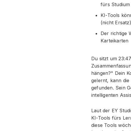
fürs Studium
KI-Tools kön
(nicht Ersatz
Der richtige
Karteikarten
Du sitzt um 23:47
Zusammenfassung 
hängen?" Dein Kom
gelernt, kann die
gefunden. Sein G
intelligenten Ass
Laut der EY Stud
KI-Tools fürs Le
diese Tools wöche