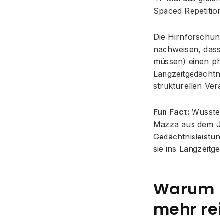
Spaced Repetition
Die Hirnforschun
nachweisen, dass
müssen) einen ph
Langzeitgedächtni
strukturellen Ve
Fun Fact:
Wusstes
Mazza aus dem Ja
Gedächtnisleistun
sie ins Langzeitg
Warum k
mehr re