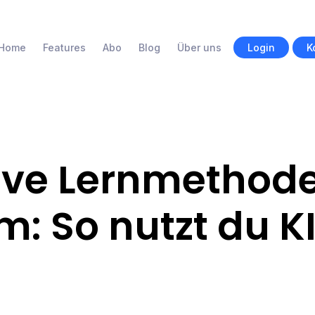
Home
Features
Abo
Blog
Über uns
Login
K
tive Lernmethode
: So nutzt du KI