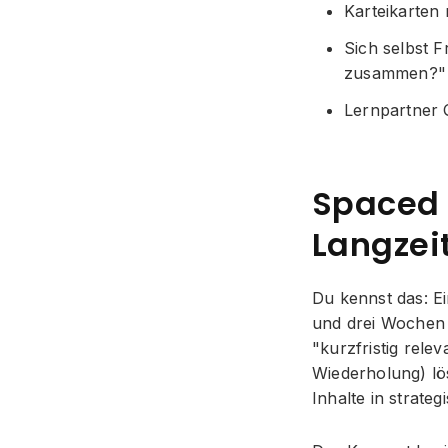
Karteikarten 
Sich selbst 
zusammen?"
Lernpartner Q
Spaced 
Langzei
Du kennst das: E
und drei Wochen 
"kurzfristig rele
Wiederholung) lös
Inhalte in strate