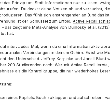
ht das Prinzip um: Statt Informationen nur zu lesen, zwin
 abzurufen. Du deckst deine Notizen ab und versuchst, di
roduzieren. Das fühlt sich anstrengender an (und das ist
rengung ist der Schlüssel zum Erfolg.
Active Recall schlä
%
– das zeigt eine Meta-Analyse von Dunlosky et al. (2013)
tet hat.
 dahinter: Jedes Mal, wenn du eine Information aktiv abr
 neuronalen Verbindungen in deinem Gehirn. Es ist wie Mus
ht den Unterschied. Jeffrey Karpicke und Janell Blunt w
über 200 Studierenden nach: Wer mit Active Recall lernte, e
nisse als die Kontrollgruppe, die nur wiederholtes Lesen 
tzung:
en eines Kapitels: Buch zuklappen und aufschreiben, wa