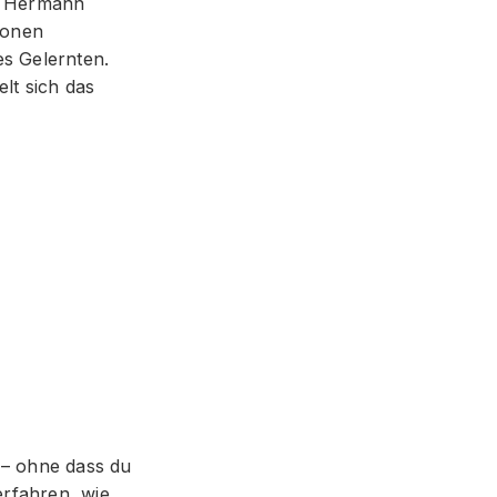
n Hermann
ionen
es Gelernten.
lt sich das
 – ohne dass du
erfahren,
wie