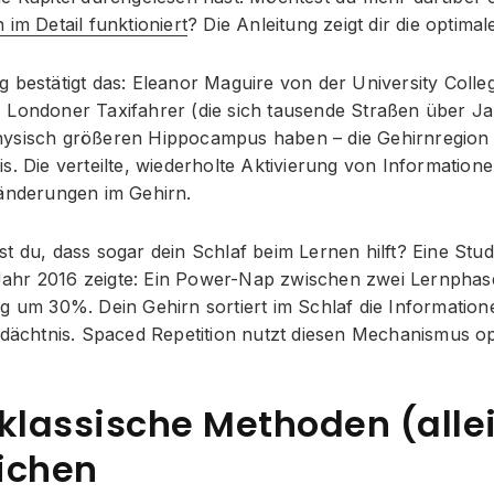
 im Detail funktioniert
? Die Anleitung zeigt dir die optima
g bestätigt das: Eleanor Maguire von der University Coll
 Londoner Taxifahrer (die sich tausende Straßen über J
ysisch größeren Hippocampus haben – die Gehirnregion 
s. Die verteilte, wiederholte Aktivierung von Information
ränderungen im Gehirn.
t du, dass sogar dein Schlaf beim Lernen hilft? Eine Stu
hr 2016 zeigte: Ein Power-Nap zwischen zwei Lernphase
g um 30%. Dein Gehirn sortiert im Schlaf die Information
edächtnis. Spaced Repetition nutzt diesen Mechanismus op
lassische Methoden (allei
ichen