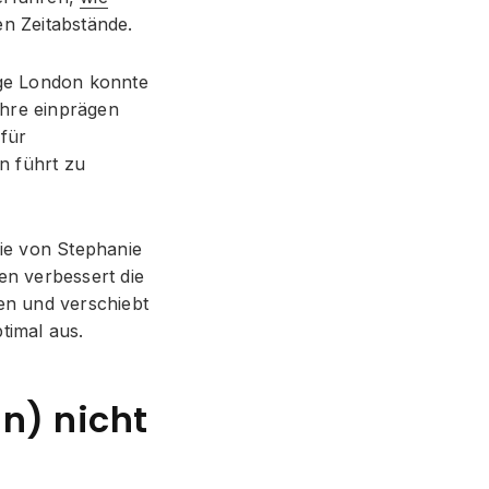
len Zeitabstände.
ege London konnte
ahre einprägen
für
en führt zu
die von Stephanie
n verbessert die
en und verschiebt
timal aus.
n) nicht