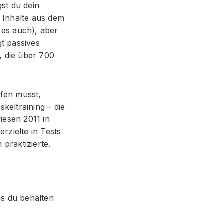
gst du dein
e Inhalte aus dem
 es auch), aber
gt passives
, die über 700
ufen musst,
keltraining – die
iesen 2011 in
rzielte in Tests
praktizierte.
s du behalten