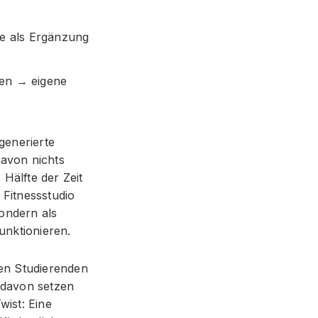
ie als Ergänzung
gen → eigene
generierte
davon nichts
Hälfte der Zeit
 Fitnessstudio
ondern als
unktionieren.
en Studierenden
 davon setzen
wist: Eine