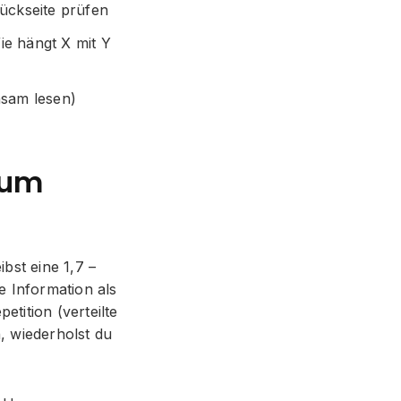
Rückseite prüfen
ie hängt X mit Y
nsam lesen)
zum
bst eine 1,7 –
e Information als
etition (verteilte
n, wiederholst du