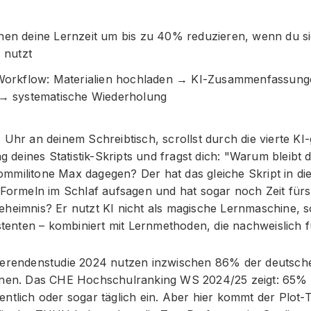
nen deine Lernzeit um bis zu 40% reduzieren, wenn du s
) nutzt
 Workflow: Materialien hochladen → KI-Zusammenfassun
 → systematische Wiederholung
 Uhr an deinem Schreibtisch, scrollst durch die vierte KI-
deines Statistik-Skripts und fragst dich: "Warum bleibt 
militone Max dagegen? Der hat das gleiche Skript in die 
 Formeln im Schlaf aufsagen und hat sogar noch Zeit fürs
eheimnis? Er nutzt KI nicht als magische Lernmaschine, s
istenten – kombiniert mit Lernmethoden, die nachweislich f
ierendenstudie 2024 nutzen inzwischen 86% der deutsch
rnen. Das CHE Hochschulranking WS 2024/25 zeigt: 65%
ntlich oder sogar täglich ein. Aber hier kommt der Plot-T